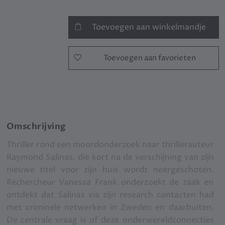
Toevoegen aan winkelmandje
Toevoegen aan favorieten
Omschrijving
Thriller rond een moordonderzoek naar thrillerauteur
Raymond Salinas, die kort na de verschijning van zijn
nieuwe titel voor zijn huis wordt neergeschoten.
Rechercheur Vanessa Frank onderzoekt de zaak en
ontdekt dat Salinas via zijn research contacten had
met criminele netwerken in Zweden en daarbuiten.
De centrale vraag is of deze onderwereldconnecties