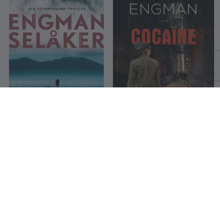
In memoriam
Cocaïne
Pascal Engman
Pascal Engman
15 €
23.99 €