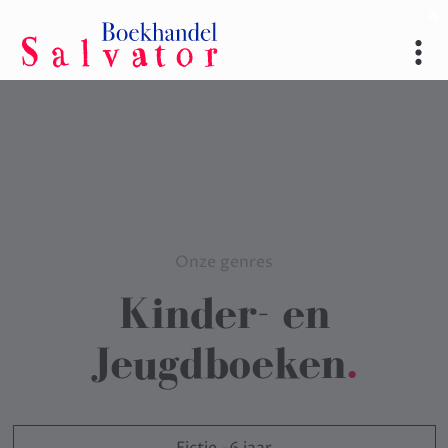
Onze genres
Kinder- en
Jeugdboeken
.