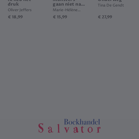
druk
gaan niet naar
Tina De Gendt
de kapper
Oliver Jeffers
Marie-Hélène
Versini
€
18,99
€
15,99
€
27,99