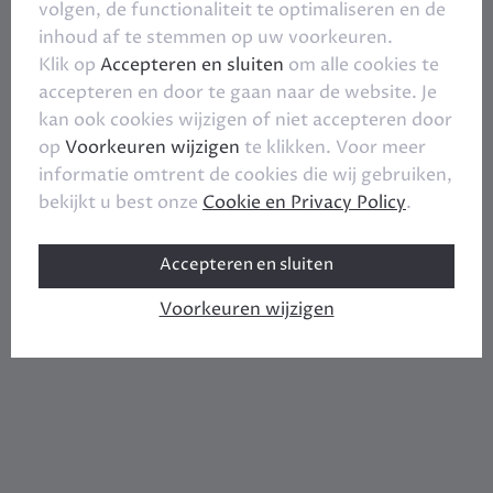
volgen, de functionaliteit te optimaliseren en de
inhoud af te stemmen op uw voorkeuren.
Klik op
Accepteren en sluiten
om alle cookies te
accepteren en door te gaan naar de website. Je
kan ook cookies wijzigen of niet accepteren door
op
Voorkeuren wijzigen
te klikken. Voor meer
informatie omtrent de cookies die wij gebruiken,
bekijkt u best onze
Cookie en Privacy Policy
.
Accepteren en sluiten
Voorkeuren wijzigen