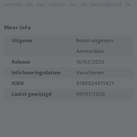
emoties als een manier om de werkelijkheid te
begrijpen, verwachtingen zichtbaar te maken en de
spanning tussen hoop en realiteit te duiden.
Meer info
Uitgever
Boom uitgevers
Amsterdam
Release
16/02/2026
Info leveringsdatum
Verschenen
ISBN
9789024475421
Laatst gewijzigd
09/07/2026