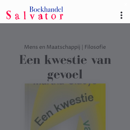
Mens en Maatschappij
|
Filosofie
Een kwestie van
gevoel