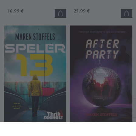
16.99 €
25.99 €
Speler 13
After party
Maren Stoffels
Maren Stoffels