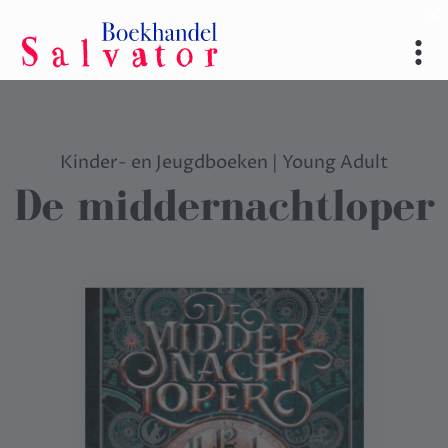
Kinder- en Jeugdboeken
|
Young Adult
De middernachtloper