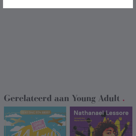
Gerelateerd aan
Young Adult
.