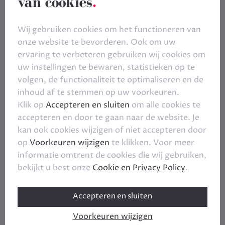
van cookies
.
Wij gebruiken cookies om het functioneren van
onze website te bevorderen. Ook om uw
ervaring te verbeteren gebruiken wij cookies om
uw instellingen te bewaren, statistieken op te
volgen, de functionaliteit te optimaliseren en de
inhoud af te stemmen op uw voorkeuren.
Klik op
Accepteren en sluiten
om alle cookies te
accepteren en door te gaan naar de website. Je
kan ook cookies wijzigen of niet accepteren door
op
Voorkeuren wijzigen
te klikken. Voor meer
informatie omtrent de cookies die wij gebruiken,
bekijkt u best onze
Cookie en Privacy Policy
.
Accepteren en sluiten
Voorkeuren wijzigen