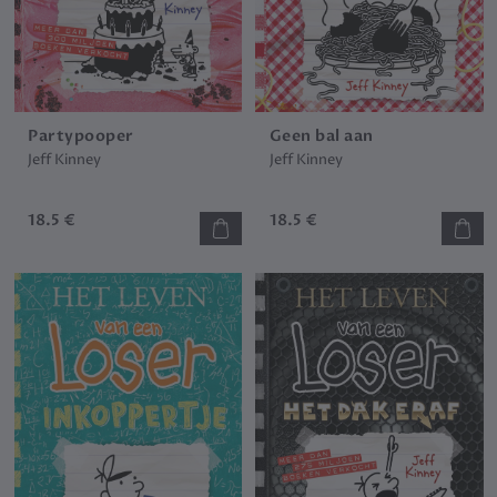
Partypooper
Geen bal aan
Jeff Kinney
Jeff Kinney
18.5 €
18.5 €