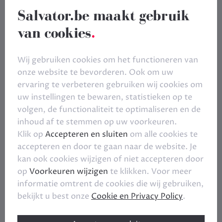
Salvator.be maakt gebruik
van cookies
.
Wij gebruiken cookies om het functioneren van
onze website te bevorderen. Ook om uw
ervaring te verbeteren gebruiken wij cookies om
uw instellingen te bewaren, statistieken op te
volgen, de functionaliteit te optimaliseren en de
inhoud af te stemmen op uw voorkeuren.
Klik op
Accepteren en sluiten
om alle cookies te
accepteren en door te gaan naar de website. Je
kan ook cookies wijzigen of niet accepteren door
op
Voorkeuren wijzigen
te klikken. Voor meer
informatie omtrent de cookies die wij gebruiken,
bekijkt u best onze
Cookie en Privacy Policy
.