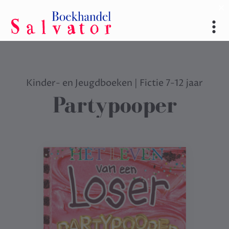
Kinder- en Jeugdboeken
|
Fictie 7-12 jaar
Partypooper