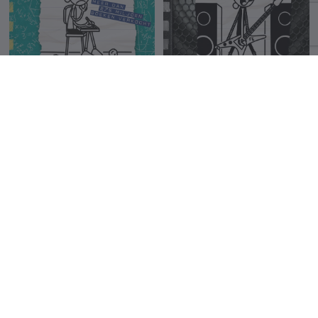
Inkoppertje
Het dak eraf
Jeff Kinney
Jeff Kinney
18.5 €
18.5 €