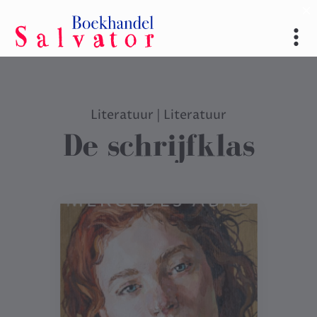
Literatuur
|
Literatuur
De schrijfklas