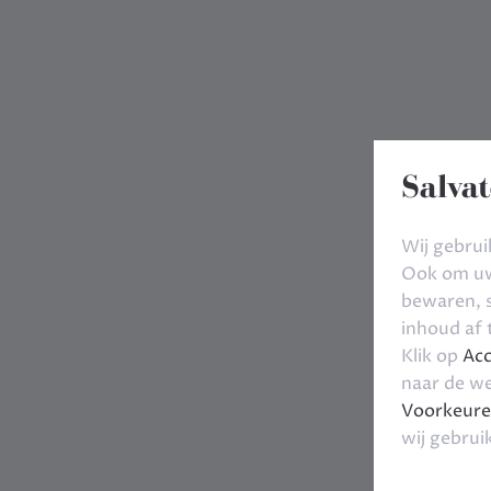
Salvat
Wij gebrui
Ook om uw 
bewaren, s
inhoud af
Klik op
Acc
naar de we
Voorkeure
wij gebrui