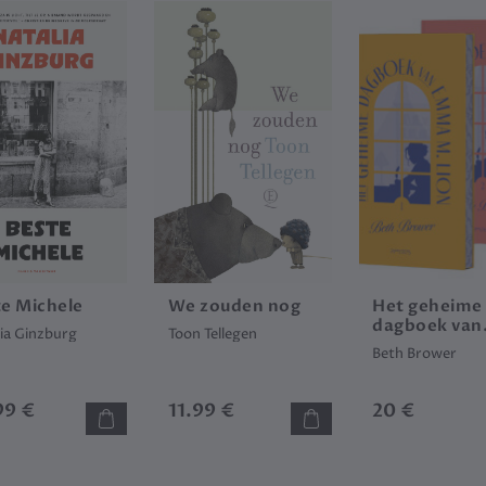
te Michele
We zouden nog
Het geheime
dagboek van
ia Ginzburg
Toon Tellegen
Emma M. Lio
Beth Brower
(set)
99 €
11.99 €
20 €