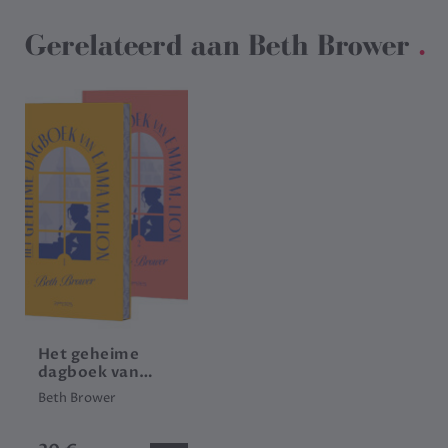
Gerelateerd aan
Beth Brower
.
Het geheime
dagboek van
Emma M. Lion
Beth Brower
(set)