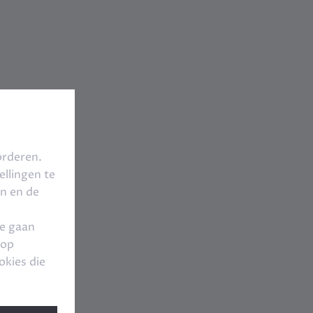
orderen.
llingen te
en en de
te gaan
 op
okies die