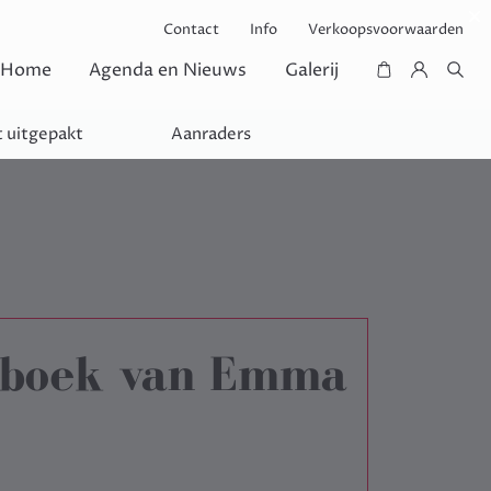
Contact
Info
Verkoopsvoorwaarden
Home
Agenda en Nieuws
Galerij
 uitgepakt
Aanraders
gboek van Emma