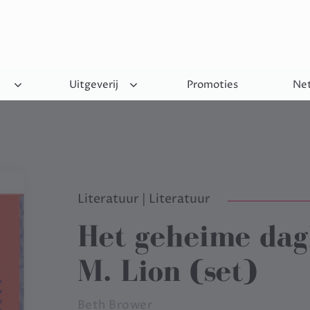
Uitgeverij
Promoties
Net
Literatuur
|
Literatuur
Het geheime da
M. Lion (set)
Beth Brower