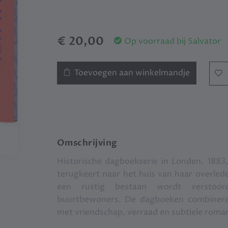
€ 20,00
Op voorraad bij Salvator
Toevoegen aan winkelmandje
Omschrijving
Historische dagboekserie in Londen, 1883
terugkeert naar het huis van haar overlede
een rustig bestaan wordt verstoord
buurtbewoners. De dagboeken combineren 
met vriendschap, verraad en subtiele roman