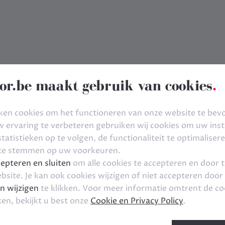
or.be maakt gebruik van cookies
.
ken cookies om het functioneren van onze website te bev
ervaring te verbeteren gebruiken wij cookies om uw inste
tatistieken op te volgen, de functionaliteit te optimaliser
 te stemmen op uw voorkeuren.
epteren en sluiten
om alle cookies te accepteren en door 
bsite. Je kan ook cookies wijzigen of niet accepteren door
n wijzigen
te klikken. Voor meer informatie omtrent de co
ken, bekijkt u best onze
Cookie en Privacy Policy
.