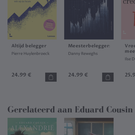
Altijd belegger
Meesterbeleggers
Vro
mee
Pierre Huylenbroeck
Danny Reweghs
roze
Ilse 
24.99 €
24.99 €
25.
Gerelateerd aan
Eduard Cousin