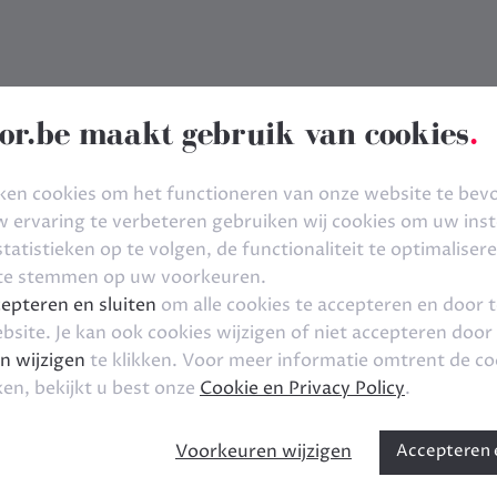
or.be maakt gebruik van cookies
.
ken cookies om het functioneren van onze website te bev
ervaring te verbeteren gebruiken wij cookies om uw inste
tatistieken op te volgen, de functionaliteit te optimaliser
 te stemmen op uw voorkeuren.
epteren en sluiten
om alle cookies te accepteren en door 
bsite. Je kan ook cookies wijzigen of niet accepteren door
n wijzigen
te klikken. Voor meer informatie omtrent de co
ken, bekijkt u best onze
Cookie en Privacy Policy
.
Voorkeuren wijzigen
Accepteren e