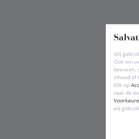
Salvat
Wij gebrui
Ook om uw 
bewaren, s
inhoud af
Klik op
Acc
naar de we
Voorkeure
wij gebrui