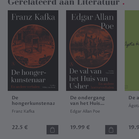
Gerelateerd aan
Literatuur
.
De
De ondergang
De 
hongerkunstenaar
van het Huis
Ágota
Usher
Franz Kafka
Edgar Allan Poe
22.5 €
19.99 €
19.