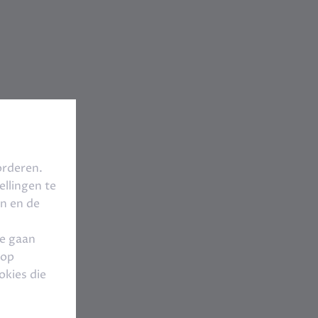
orderen.
llingen te
en en de
te gaan
 op
okies die