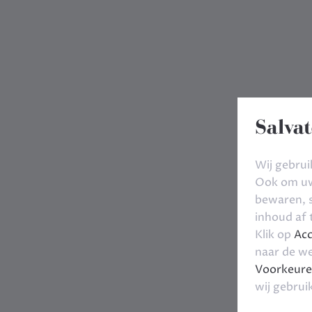
Salvat
Wij gebrui
Ook om uw 
bewaren, s
inhoud af
Klik op
Acc
naar de we
Voorkeure
wij gebrui