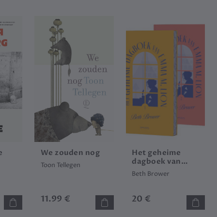
e
We zouden nog
Het geheime
dagboek van
g
Toon Tellegen
Emma M. Lion
Beth Brower
(set)
11.99 €
20 €