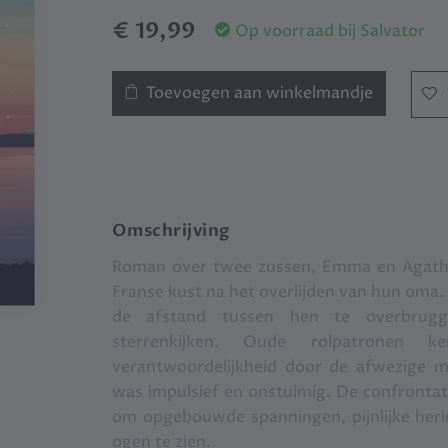
€ 19,99
Op voorraad bij Salvator
Toevoegen aan winkelmandje
Omschrijving
Roman over twee zussen, Emma en Agathe, 
Franse kust na het overlijden van hun oma. 
de afstand tussen hen te overbrugge
sterrenkijken. Oude rolpatronen
verantwoordelijkheid door de afwezige 
was impulsief en onstuimig. De confronta
om opgebouwde spanningen, pijnlijke her
ogen te zien.