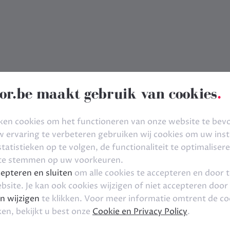
or.be maakt gebruik van cookies
.
ken cookies om het functioneren van onze website te bev
ervaring te verbeteren gebruiken wij cookies om uw inste
tatistieken op te volgen, de functionaliteit te optimaliser
 te stemmen op uw voorkeuren.
epteren en sluiten
om alle cookies te accepteren en door 
bsite. Je kan ook cookies wijzigen of niet accepteren door
n wijzigen
te klikken. Voor meer informatie omtrent de co
ken, bekijkt u best onze
Cookie en Privacy Policy
.