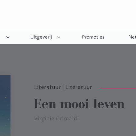
Uitgeverij
Promoties
Net
Literatuur
|
Literatuur
Een mooi leven
Virginie Grimaldi