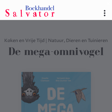
Koken en Vrije Tijd
|
Natuur, Dieren en Tuinieren
De mega-omnivogel