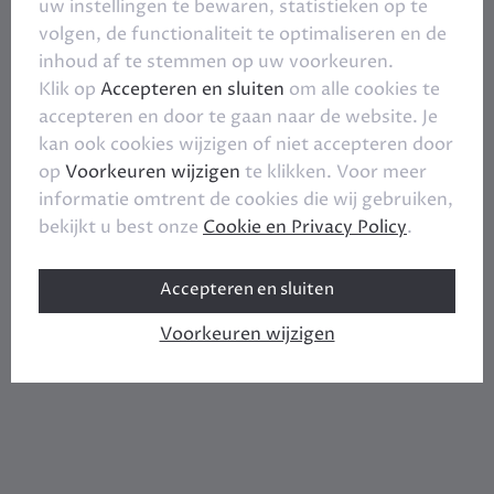
uw instellingen te bewaren, statistieken op te
volgen, de functionaliteit te optimaliseren en de
inhoud af te stemmen op uw voorkeuren.
Klik op
Accepteren en sluiten
om alle cookies te
accepteren en door te gaan naar de website. Je
kan ook cookies wijzigen of niet accepteren door
op
Voorkeuren wijzigen
te klikken. Voor meer
informatie omtrent de cookies die wij gebruiken,
bekijkt u best onze
Cookie en Privacy Policy
.
Accepteren en sluiten
Voorkeuren wijzigen