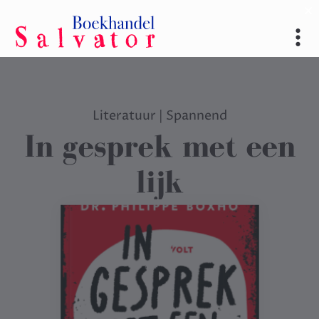
Literatuur
|
Spannend
In gesprek met een
lijk