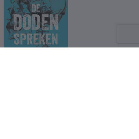
De doden spreken
Philippe Boxho
10 €