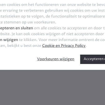
ken cookies om het functioneren van onze website te bev
ervaring te verbeteren gebruiken wij cookies om uw inste
tatistieken op te volgen, de functionaliteit te optimaliser
 te stemmen op uw voorkeuren.
epteren en sluiten
om alle cookies te accepteren en door 
bsite. Je kan ook cookies wijzigen of niet accepteren door
n wijzigen
te klikken. Voor meer informatie omtrent de co
ken, bekijkt u best onze
Cookie en Privacy Policy
.
Voorkeuren wijzigen
Accepteren e