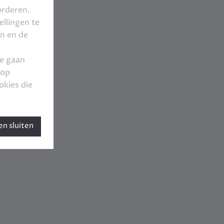
orderen.
llingen te
en en de
te gaan
 op
okies die
n sluiten