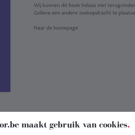
Wij kunnen dit boek helaas niet terugvinde
Gelieve een andere zoekopdracht te plaats
Naar de homepage
or.be maakt gebruik van cookies
.