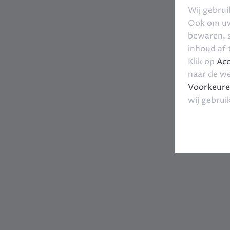
Wij gebrui
Ook om uw 
bewaren, s
inhoud af
Klik op
Acc
naar de we
Voorkeure
wij gebrui