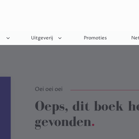
Uitgeverij
Promoties
Net
Oei oei oei
Oeps, dit boek h
gevonden
.