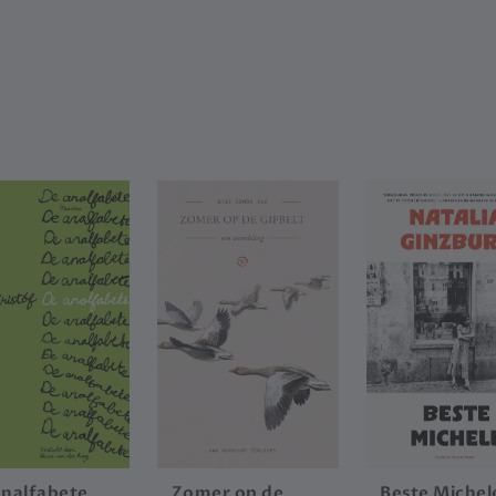
analfabete
Zomer op de
Beste Michel