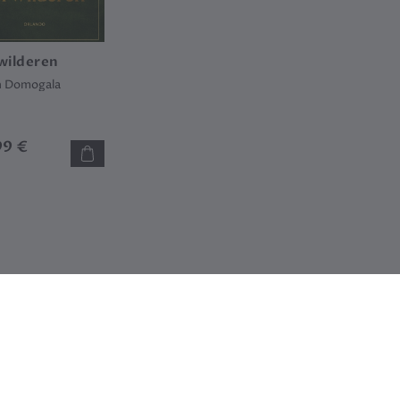
wilderen
h Domogala
99 €