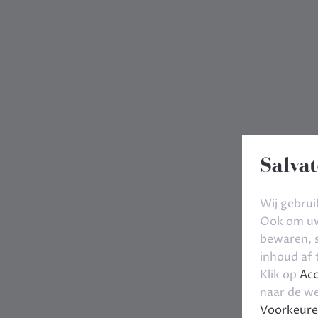
Salvat
Wij gebrui
Ook om uw 
bewaren, s
inhoud af
Klik op
Acc
naar de we
Voorkeure