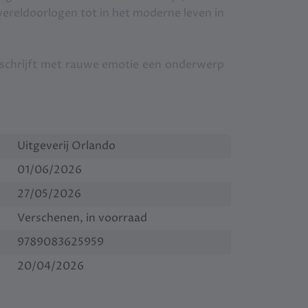
ereldoorlogen tot in het moderne leven in
eschrijft met rauwe emotie een onderwerp
angst om niet perfect te zijn.’ – Sophie
chtelijk gelezen over hoe een succesvol,
Uitgeverij Orlando
er in staat is.’ – Thomas Heerma van Voss
01/06/2026
27/05/2026
Verschenen, in voorraad
9789083625959
20/04/2026