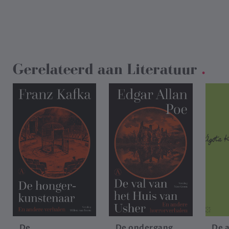
Gerelateerd aan
Literatuur
.
De
De ondergang
De 