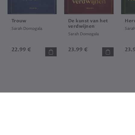
Trouw
De kunst van het
Her
verdwijnen
Sarah Domogala
Sara
Sarah Domogala
22.99 €
23.99 €
23.