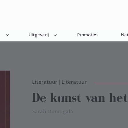
Uitgeverij
Promoties
Net
Literatuur
|
Literatuur
De kunst van het
Sarah Domogala