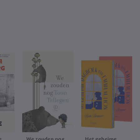
e
We zouden nog
Het geheime