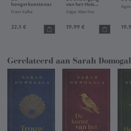
hongerkunstenaar
van het Huis
Ágota
Usher
Franz Kafka
Edgar Allan Poe
22.5 €
19.99 €
19.
Gerelateerd aan
Sarah Domoga