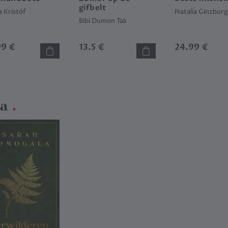
gifbelt
 Kristóf
Natalia Ginzbur
Bibi Dumon Tak
99 €
13.5 €
24.99 €
la
.