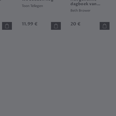
dagboek van
g
Toon Tellegen
Emma M. Lion
Beth Brower
(set)
11.99 €
20 €