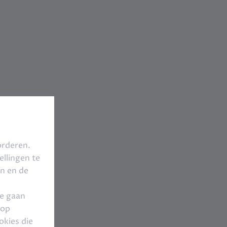
orderen.
llingen te
en en de
te gaan
 op
okies die