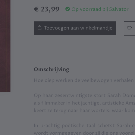
€ 23,99
Op voorraad bij Salvator
Toevoegen aan winkelmandje
Omschrijving
Hoe diep werken de veelbewogen verhalen 
Op haar zesentwintigste stort Sarah Domog
als filmmaker in het jachtige, artistieke Amst
keert ze terug naar haar wortels: waar kom
In prachtig poëtische taal schetst Sarah 
wordt vormgegeven door zij die ons voorgin