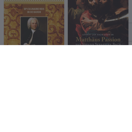
Aan tafel met Johann
Matthäus Passion
Sebastian Bach
Govert Jan Bach
Govert Jan Bach
15.95 €
19.99 €