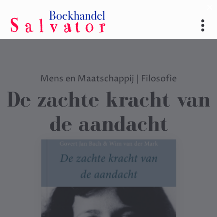
Mens en Maatschappij
|
Filosofie
De zachte kracht van
de aandacht