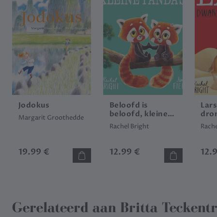
Jodokus
Beloofd is
Lar
beloofd, kleine
dro
Margarit Groothedde
panda's
Rachel Bright
Rache
19.99 €
12.99 €
12.
Gerelateerd aan
Britta Teckent