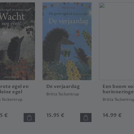
rote egel en
De verjaardag
Een boom vo
leine egel
herinnering
Britta Teckentrup
a Teckentrup
Britta Teckentru
95 €
15.95 €
14.99 €