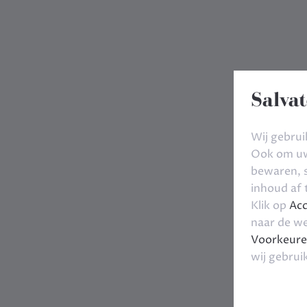
Salvat
Wij gebrui
Ook om uw 
bewaren, s
inhoud af
Klik op
Acc
naar de we
Voorkeure
wij gebrui