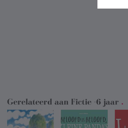
Gerelateerd aan
Fictie -6 jaar
.