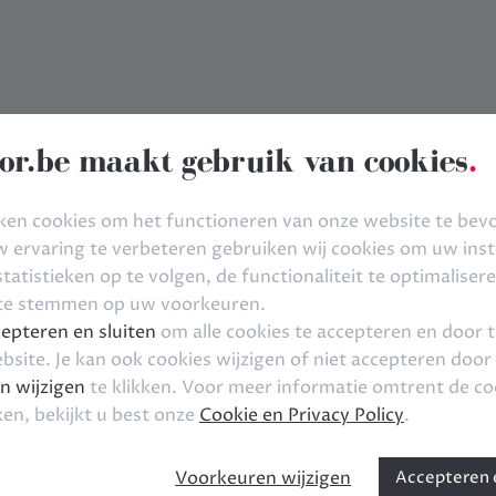
or.be maakt gebruik van cookies
.
ken cookies om het functioneren van onze website te bev
ervaring te verbeteren gebruiken wij cookies om uw inste
tatistieken op te volgen, de functionaliteit te optimaliser
 te stemmen op uw voorkeuren.
epteren en sluiten
om alle cookies te accepteren en door 
bsite. Je kan ook cookies wijzigen of niet accepteren door
n wijzigen
te klikken. Voor meer informatie omtrent de co
ken, bekijkt u best onze
Cookie en Privacy Policy
.
Voorkeuren wijzigen
Accepteren e