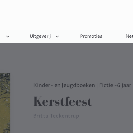
Uitgeverij
Promoties
Net
Kinder- en Jeugdboeken
|
Fictie -6 jaar
Kerstfeest
Britta Teckentrup