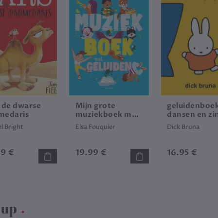
s de dwarse
Mijn grote
geluidenboek
medaris
muziekboek met
dansen en zi
geluiden
met nijntje
l Bright
Elsa Fouquier
Dick Bruna
99 €
19.99 €
16.95 €
rup
.