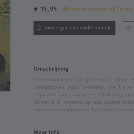
€ 15,95
Niet op voorraad bij Salvato
Toevoegen aan winkelmandje
Omschrijving
Prentenboek over de grote en de kleine eg
dennenboom gaan versieren. De kleine 
uitpakken van cadeautjes. Onderweg ont
Kerstmis in Amerika op een andere mani
kerstvoorbereidingen en het ontdekken van v
Meer info