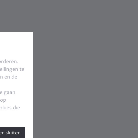
orderen.
llingen te
en en de
te gaan
 op
okies die
n sluiten