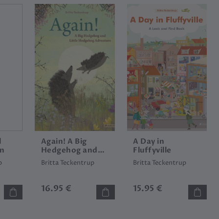
l
Again! A Big
A Day in
en
Hedgehog and
Fluffyville
Little Hedgehog
p
Britta Teckentrup
Britta Teckentrup
Adventure
16.95 €
15.95 €