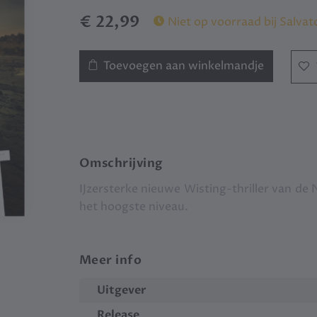
€ 22,99
Niet op voorraad bij Salvat
Toevoegen aan winkelmandje
Omschrijving
IJzersterke nieuwe Wisting-thriller van de
het hoogste niveau.
Meer info
Uitgever
Release