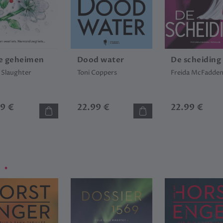
le geheimen
Dood water
De scheiding
 Slaughter
Toni Coppers
Freida McFadde
99 €
22.99 €
22.99 €
.