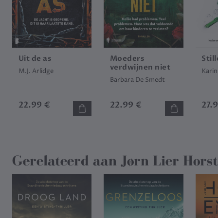
Uit de as
Moeders
Stil
verdwijnen niet
M.J. Arlidge
Karin
Barbara De Smedt
22.99 €
22.99 €
27.
Gerelateerd aan
Jørn Lier Horst