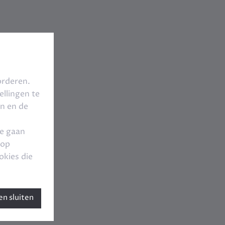
orderen.
llingen te
en en de
te gaan
 op
okies die
n sluiten