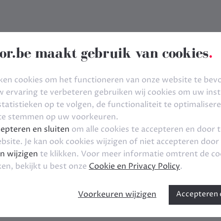
or.be maakt gebruik van cookies
.
ken cookies om het functioneren van onze website te bev
ervaring te verbeteren gebruiken wij cookies om uw inste
tatistieken op te volgen, de functionaliteit te optimaliser
 te stemmen op uw voorkeuren.
epteren en sluiten
om alle cookies te accepteren en door 
bsite. Je kan ook cookies wijzigen of niet accepteren door
n wijzigen
te klikken. Voor meer informatie omtrent de co
ken, bekijkt u best onze
Cookie en Privacy Policy
.
Voorkeuren wijzigen
Accepteren e