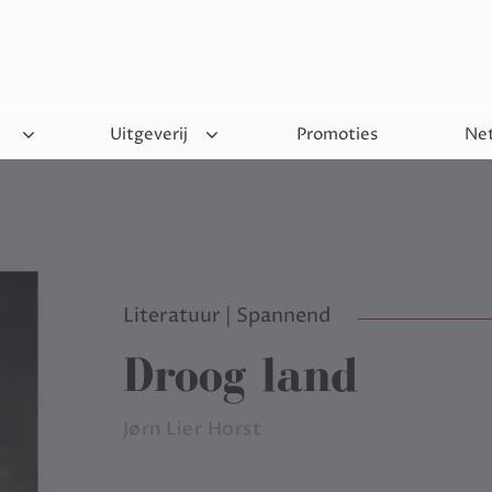
Uitgeverij
Promoties
Net
Literatuur
|
Spannend
Droog land
Jørn Lier Horst