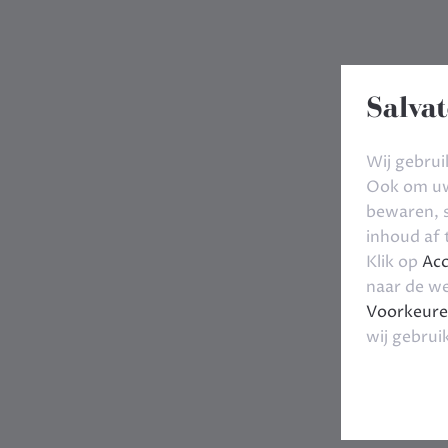
Salvat
Wij gebrui
Ook om uw 
bewaren, s
inhoud af
Klik op
Acc
naar de we
Voorkeure
wij gebrui