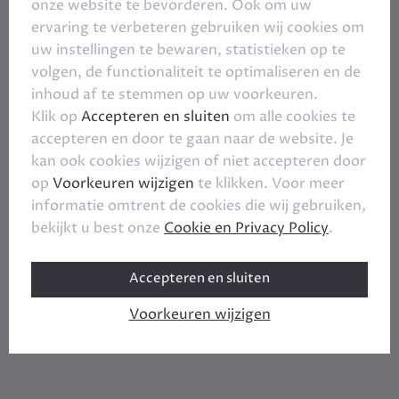
onze website te bevorderen. Ook om uw
ervaring te verbeteren gebruiken wij cookies om
uw instellingen te bewaren, statistieken op te
volgen, de functionaliteit te optimaliseren en de
inhoud af te stemmen op uw voorkeuren.
Klik op
Accepteren en sluiten
om alle cookies te
accepteren en door te gaan naar de website. Je
kan ook cookies wijzigen of niet accepteren door
op
Voorkeuren wijzigen
te klikken. Voor meer
informatie omtrent de cookies die wij gebruiken,
bekijkt u best onze
Cookie en Privacy Policy
.
Accepteren en sluiten
Voorkeuren wijzigen