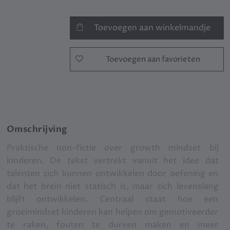
Toevoegen aan winkelmandje
Toevoegen aan favorieten
Omschrijving
Praktische non-fictie over growth mindset bij
kinderen. De tekst vertrekt vanuit het idee dat
talenten zich kunnen ontwikkelen door oefening en
dat het brein niet statisch is, maar zich levenslang
blijft ontwikkelen. Centraal staat hoe een
groeimindset kinderen kan helpen om gemotiveerder
te raken, fouten te durven maken en meer