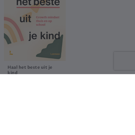
Haal het beste uit je
kind
Ilse Vande Walle
22.99 €