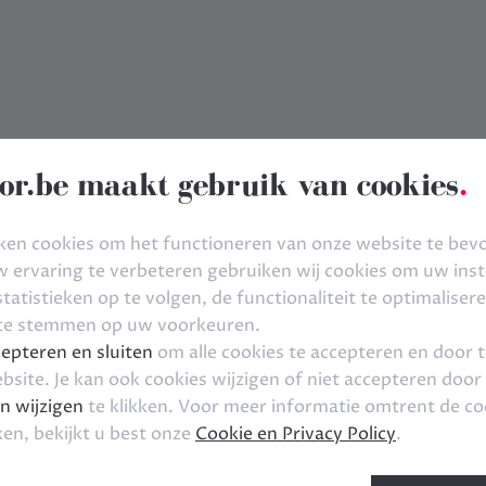
or.be maakt gebruik van cookies
.
ken cookies om het functioneren van onze website te bev
ervaring te verbeteren gebruiken wij cookies om uw inste
tatistieken op te volgen, de functionaliteit te optimaliser
 te stemmen op uw voorkeuren.
epteren en sluiten
om alle cookies te accepteren en door 
bsite. Je kan ook cookies wijzigen of niet accepteren door
n wijzigen
te klikken. Voor meer informatie omtrent de co
ken, bekijkt u best onze
Cookie en Privacy Policy
.