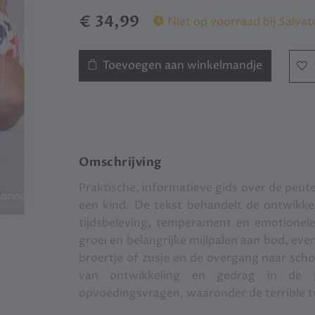
€ 34,99
Niet op voorraad bij Salvat
Toevoegen aan winkelmandje
Omschrijving
Praktische, informatieve gids over de peut
een kind. De tekst behandelt de ontwikke
tijdsbeleving, temperament en emotionele
groei en belangrijke mijlpalen aan bod, ev
broertje of zusje en de overgang naar schoo
van ontwikkeling en gedrag in de p
opvoedingsvragen, waaronder de terrible 