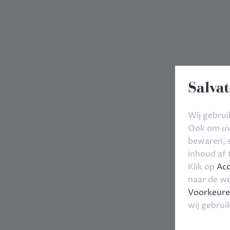
Salvat
Wij gebrui
Ook om uw 
bewaren, s
inhoud af
Klik op
Acc
naar de we
Voorkeure
wij gebrui