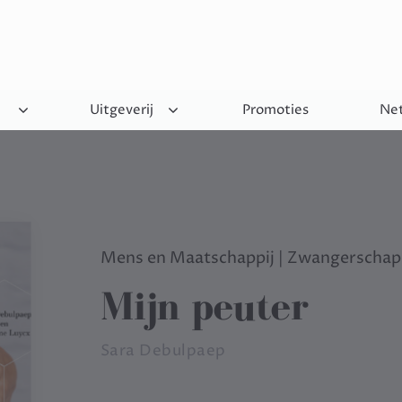
Uitgeverij
Promoties
Net
Mens en Maatschappij
|
Zwangerschap
Mijn peuter
Sara Debulpaep