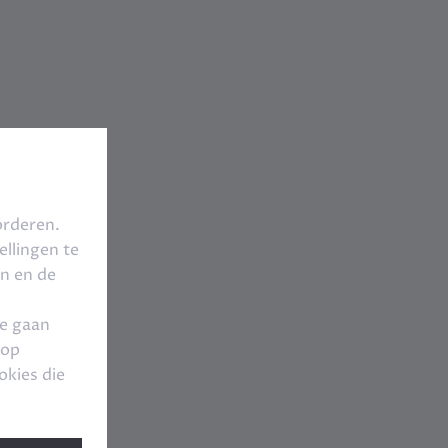
orderen.
llingen te
en en de
te gaan
 op
okies die