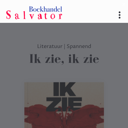
Literatuur
|
Spannend
Ik zie, ik zie