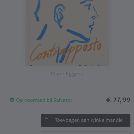
Dave Eggers
€ 27,99
Op voorraad bij Salvator
Toevoegen aan winkelmandje