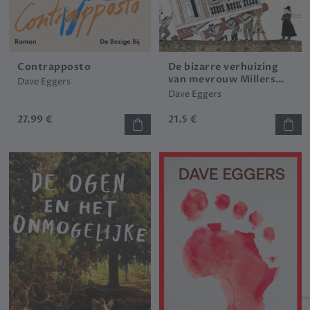
Contrapposto
De bizarre verhuizing
van mevrouw Millers
Dave Eggers
villa
Dave Eggers
27.99 €
21.5 €