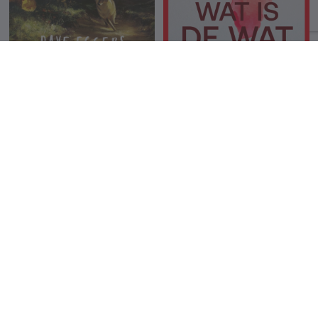
De ogen en het
Wat is de wat
onmogelijke
Dave Eggers
Dave Eggers
23.99 €
22.99 €