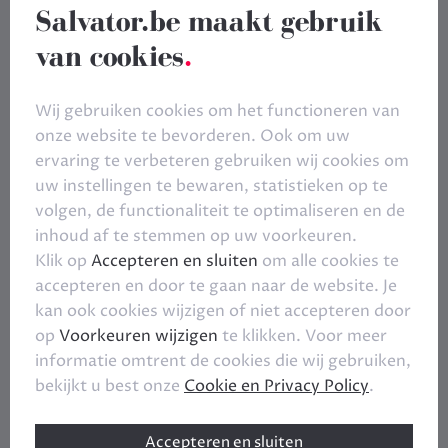
Salvator.be maakt gebruik
van cookies
.
Wij gebruiken cookies om het functioneren van
onze website te bevorderen. Ook om uw
ervaring te verbeteren gebruiken wij cookies om
uw instellingen te bewaren, statistieken op te
volgen, de functionaliteit te optimaliseren en de
inhoud af te stemmen op uw voorkeuren.
Klik op
Accepteren en sluiten
om alle cookies te
accepteren en door te gaan naar de website. Je
kan ook cookies wijzigen of niet accepteren door
op
Voorkeuren wijzigen
te klikken. Voor meer
informatie omtrent de cookies die wij gebruiken,
bekijkt u best onze
Cookie en Privacy Policy
.
Accepteren en sluiten