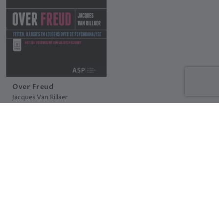
Over Freud
Jacques Van Rillaer
16.5 €