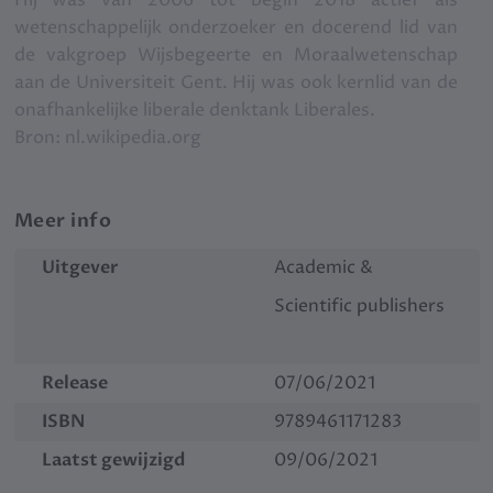
Hij was van 2006 tot begin 2018 actief als
analyses niet tot verbetering . Onderzoek toonde
wetenschappelijk onderzoeker en docerend lid van
aan dat Freud vaak een loopje met de waarheid nam
de vakgroep Wijsbegeerte en Moraalwetenschap
en
aan de Universiteit Gent. Hij was ook kernlid van de
zich dogmatisch opstelde over de grondbeginselen
onafhankelijke liberale denktank Liberales.
van de psychoanalyse, ook al bleken die niet te
Bron: nl.wikipedia.org
kloppen.
Meer info
Uitgever
Academic &
Scientific publishers
Release
07/06/2021
ISBN
9789461171283
Laatst gewijzigd
09/06/2021