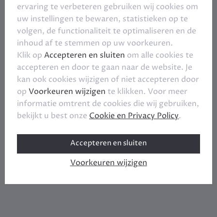
ervaring te verbeteren gebruiken wij cookies om
uw instellingen te bewaren, statistieken op te
volgen, de functionaliteit te optimaliseren en de
inhoud af te stemmen op uw voorkeuren.
Klik op
Accepteren en sluiten
om alle cookies te
accepteren en door te gaan naar de website. Je
kan ook cookies wijzigen of niet accepteren door
op
Voorkeuren wijzigen
te klikken. Voor meer
informatie omtrent de cookies die wij gebruiken,
bekijkt u best onze
Cookie en Privacy Policy
.
Accepteren en sluiten
Voorkeuren wijzigen