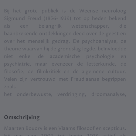
Bij het grote publiek is de Weense neuroloog
Sigmund Freud (1856-1939) tot op heden bekend
als een belangrijk wetenschapper, die
baanbrekende ontdekkingen deed over de geest en
over het menselijk gedrag. De psychoanalyse, de
theorie waarvan hij de grondslag legde, beïnvloedde
niet enkel de academische psychologie en
psychiatrie, maar evenzeer de letterkunde, de
filosofie, de filmkritiek en de algemene cultuur.
Velen zijn vertrouwd met Freudiaanse begrippen
zoals
het onderbewuste, verdringing, droomanalyse,
Oedipuscomplex, het Über-ich, penisnijd
Ondanks de enorme populariteit van Freuds
enzovoort. Een ontelbaar aantal mensen was de
gedachtegoed, rezen van meet af aan kritische
voorbije honderd jaar in analyse, voor de
vragen over de wetenschappelijkheid van zijn
Omschrijving
behandeling van een mentale problematiek of
opvattingen. Zo kon de psychoanalyse niet zinvol
Maarten Boudry is een Vlaams filosoof en scepticus.
gedragsstoornis.
getest worden en leiden de vaak zeer langdurige