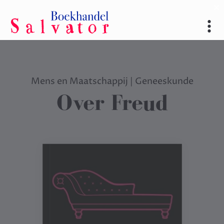
Mens en Maatschappij
|
Geneeskunde
Over Freud