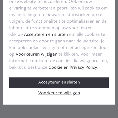
onze website te bevorderen. Ook om uw
ervaring te verbeteren gebruiken wij cookies om
uw instellingen te bewaren, statistieken op te
volgen, de functionaliteit te optimaliseren en de
inhoud af te stemmen op uw voorkeuren.
Klik op
Accepteren en sluiten
om alle cookies te
accepteren en door te gaan naar de website. Je
kan ook cookies wijzigen of niet accepteren door
op
Voorkeuren wijzigen
te klikken. Voor meer
informatie omtrent de cookies die wij gebruiken,
bekijkt u best onze
Cookie en Privacy Policy
.
Accepteren en sluiten
Voorkeuren wijzigen