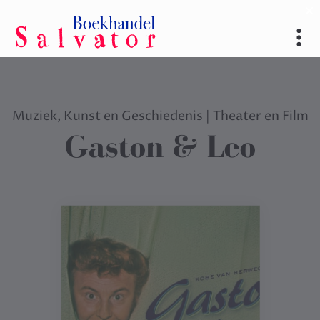
Muziek, Kunst en Geschiedenis
|
Theater en Film
Gaston & Leo