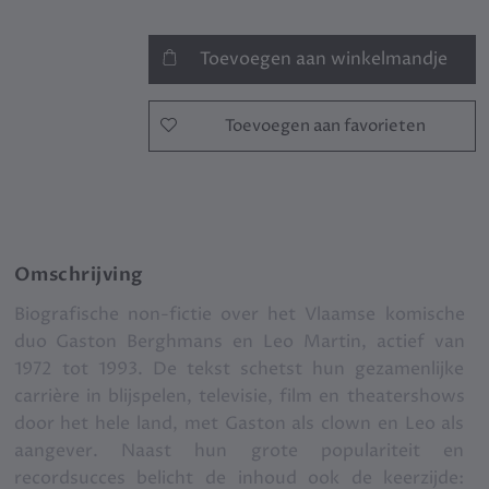
Toevoegen aan winkelmandje
Toevoegen aan favorieten
Omschrijving
Biografische non-fictie over het Vlaamse komische
duo Gaston Berghmans en Leo Martin, actief van
1972 tot 1993. De tekst schetst hun gezamenlijke
carrière in blijspelen, televisie, film en theatershows
door het hele land, met Gaston als clown en Leo als
aangever. Naast hun grote populariteit en
recordsucces belicht de inhoud ook de keerzijde: