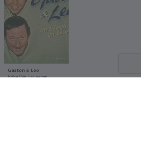
Gaston & Leo
Kobe Van Herwegen
22 €