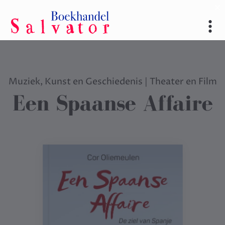
Muziek, Kunst en Geschiedenis
|
Theater en Film
Een Spaanse Affaire