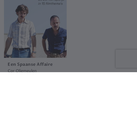
Een Spaanse Affaire
Cor Oliemeulen
39.95 €