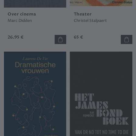
Over cinema
Theater
Marc Didden
Christel Stalpaert
26.95 €
65 €