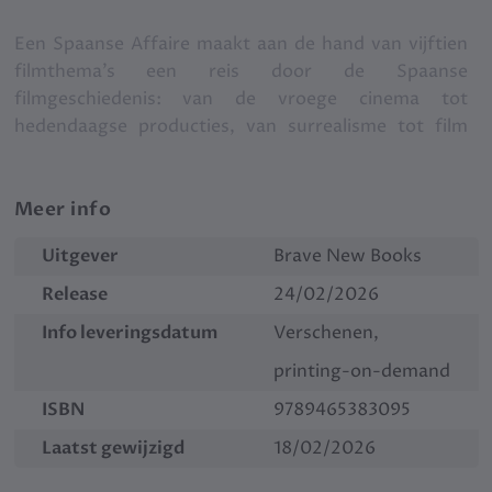
Een Spaanse Affaire maakt aan de hand van vijftien
filmthema’s een reis door de Spaanse
filmgeschiedenis: van de vroege cinema tot
hedendaagse producties, van surrealisme tot film
noir, en van Luis Buñuel en Pedro Almodóvar tot
Javier Bardem en Penélope Cruz.
Meer info
Het boek verkent een Spanje van pioniers en
Uitgever
Brave New Books
rebellen, van propaganda en verzet, van religie,
misdaad en bevrijding — en bovenal van passie.
Release
24/02/2026
Info leveringsdatum
Verschenen,
“Een Spaanse Affaire is een doordacht, grondig
printing-on-demand
onderzocht en met passie geschreven werk dat een
oprecht en verdiepend inzicht biedt in de ziel van de
ISBN
9789465383095
Spaanse cinema. De thematische samenhang, de
Laatst gewijzigd
18/02/2026
narratieve helderheid en het respect voor de
historische complexiteit maken het tot een