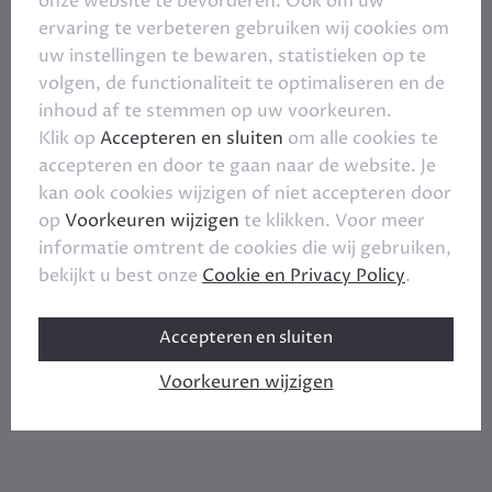
onze website te bevorderen. Ook om uw
ervaring te verbeteren gebruiken wij cookies om
uw instellingen te bewaren, statistieken op te
volgen, de functionaliteit te optimaliseren en de
inhoud af te stemmen op uw voorkeuren.
Klik op
Accepteren en sluiten
om alle cookies te
accepteren en door te gaan naar de website. Je
kan ook cookies wijzigen of niet accepteren door
op
Voorkeuren wijzigen
te klikken. Voor meer
informatie omtrent de cookies die wij gebruiken,
bekijkt u best onze
Cookie en Privacy Policy
.
Accepteren en sluiten
Voorkeuren wijzigen