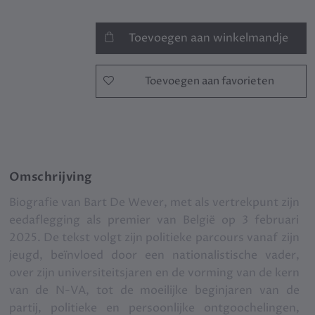
Toevoegen aan winkelmandje
Toevoegen aan favorieten
Omschrijving
Biografie van Bart De Wever, met als vertrekpunt zijn
eedaflegging als premier van België op 3 februari
2025. De tekst volgt zijn politieke parcours vanaf zijn
jeugd, beïnvloed door een nationalistische vader,
over zijn universiteitsjaren en de vorming van de kern
van de N-VA, tot de moeilijke beginjaren van de
partij, politieke en persoonlijke ontgoochelingen,