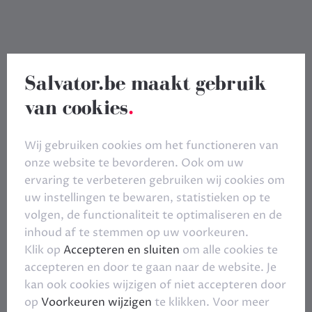
Salvator.be maakt gebruik
van cookies
.
Wij gebruiken cookies om het functioneren van
onze website te bevorderen. Ook om uw
ervaring te verbeteren gebruiken wij cookies om
uw instellingen te bewaren, statistieken op te
volgen, de functionaliteit te optimaliseren en de
inhoud af te stemmen op uw voorkeuren.
Klik op
Accepteren en sluiten
om alle cookies te
accepteren en door te gaan naar de website. Je
kan ook cookies wijzigen of niet accepteren door
op
Voorkeuren wijzigen
te klikken. Voor meer