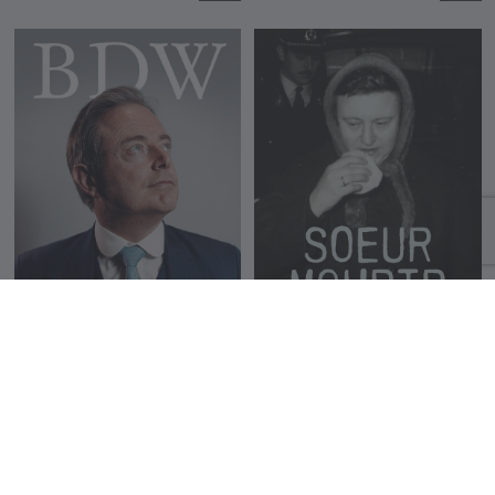
BDW
Soeur Mourir
Tom De Smet
Tom De Smet
29.99 €
22.99 €