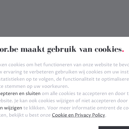
or.be maakt gebruik van cookies
.
ken cookies om het functioneren van onze website te bev
ervaring te verbeteren gebruiken wij cookies om uw inste
tatistieken op te volgen, de functionaliteit te optimaliser
 te stemmen op uw voorkeuren.
epteren en sluiten
om alle cookies te accepteren en door 
bsite. Je kan ook cookies wijzigen of niet accepteren door
n wijzigen
te klikken. Voor meer informatie omtrent de co
ken, bekijkt u best onze
Cookie en Privacy Policy
.