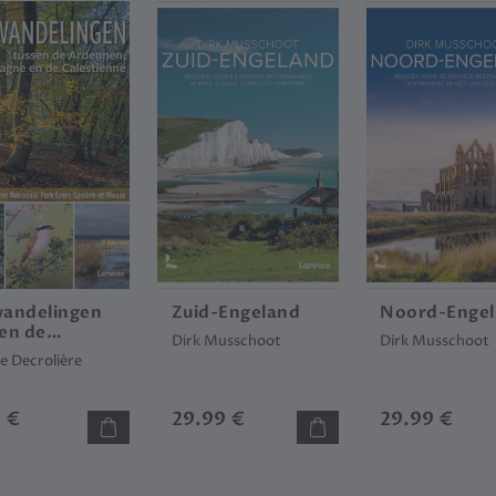
wandelingen
Zuid-Engeland
Noord-Enge
en de
Dirk Musschoot
Dirk Musschoot
ennen, de
e Decrolière
ne en de
estienne
5 €
29.99 €
29.99 €