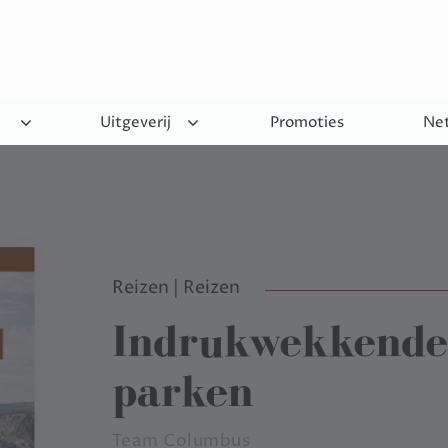
Uitgeverij
Promoties
Net
Reizen
|
Reizen
Indrukwekkende 
parken
Team Columbus