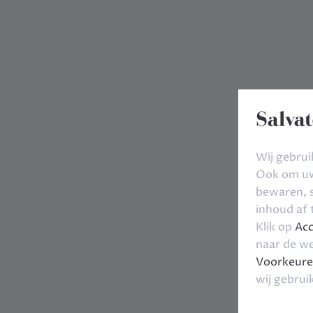
Salvat
Wij gebrui
Ook om uw 
bewaren, s
inhoud af
Klik op
Acc
naar de we
Voorkeure
wij gebrui