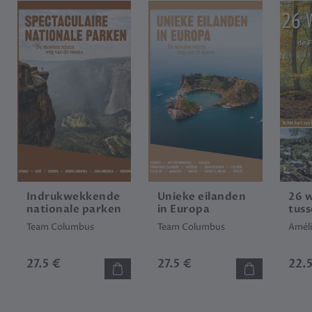
Indrukwekkende
Unieke eilanden
26 
nationale parken
in Europa
tuss
Ard
Team Columbus
Team Columbus
Améli
Fag
Cal
27.5 €
27.5 €
22.