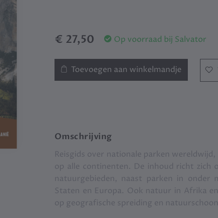
€ 27,50
Op voorraad bij Salvator
Toevoegen aan winkelmandje
Omschrijving
Reisgids over nationale parken wereldwijd,
op alle continenten. De inhoud richt zic
natuurgebieden, naast parken in onder me
Staten en Europa. Ook natuur in Afrika en 
op geografische spreiding en natuurschoon