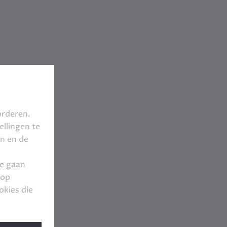
orderen.
llingen te
en en de
te gaan
 op
okies die