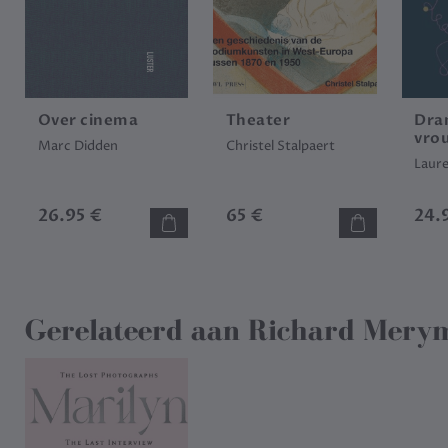
Over cinema
Theater
Dra
vro
Marc Didden
Christel Stalpaert
Laur
26.95 €
65 €
24.
Gerelateerd aan
Richard Mery