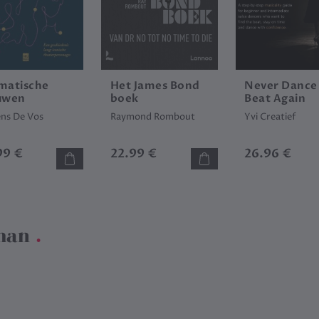
matische
Het James Bond
Never Dance
uwen
boek
Beat Again
ens De Vos
Raymond Rombout
Yvi Creatief
99 €
22.99 €
26.96 €
man
.