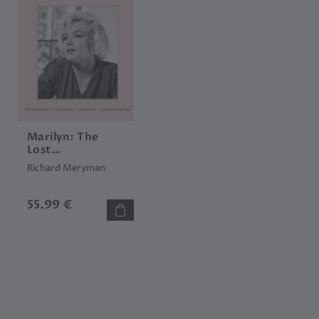
Marilyn: The
Lost
Photographs,
Richard Meryman
the Last
Interview
55.99 €