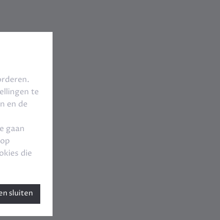
orderen.
llingen te
en en de
te gaan
 op
okies die
n sluiten