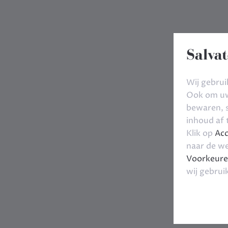
Salvat
Wij gebrui
Ook om uw 
bewaren, s
inhoud af
Klik op
Acc
naar de we
Voorkeure
wij gebrui