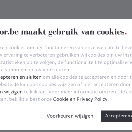
or.be maakt gebruik van cookies
.
ken cookies om het functioneren van onze website te bev
ervaring te verbeteren gebruiken wij cookies om uw inste
tatistieken op te volgen, de functionaliteit te optimaliser
 te stemmen op uw voorkeuren.
epteren en sluiten
om alle cookies te accepteren en door 
bsite. Je kan ook cookies wijzigen of niet accepteren door
n wijzigen
te klikken. Voor meer informatie omtrent de co
ken, bekijkt u best onze
Cookie en Privacy Policy
.
Voorkeuren wijzigen
Accepteren e