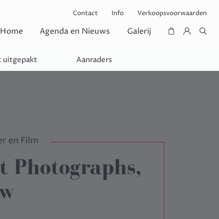
Contact
Info
Verkoopsvoorwaarden
Home
Agenda en Nieuws
Galerij
 uitgepakt
Aanraders
r en Film
t Photographs,
ew