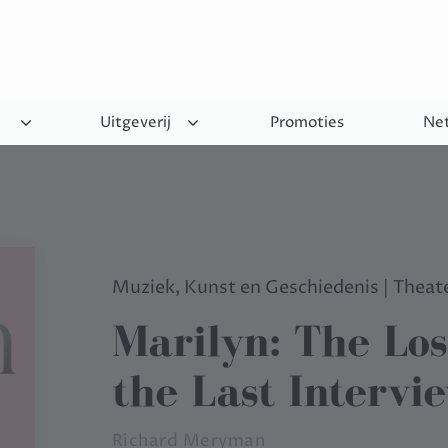
Uitgeverij
Promoties
Net
Muziek, Kunst en Geschiedenis
|
Theate
Marilyn: The Los
the Last Intervi
Richard Meryman