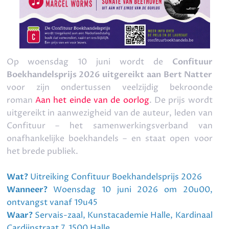
Datum: 10/06/2026
Start: 20.00 uur
Op woensdag 10 juni wordt de
Confituur
Boekhandelsprijs 2026 uitgereikt aan Bert Natter
voor zijn ondertussen veelzijdig bekroonde
roman
Aan het einde van de oorlog
. De prijs wordt
uitgereikt in aanwezigheid van de auteur, leden van
Confituur – het samenwerkingsverband van
onafhankelijke boekhandels – en staat open voor
het brede publiek.
Wat?
Uitreiking Confituur Boekhandelsprijs 2026
Wanneer?
Woensdag 10 juni 2026 om 20u00,
ontvangst vanaf 19u45
Waar?
Servais-zaal, Kunstacademie Halle, Kardinaal
Cardijnstraat 7, 1500 Halle