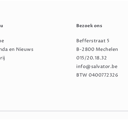
u
Bezoek ons
me
Befferstraat 5
nda en Nieuws
B-2800 Mechelen
rij
015/20.18.32
info@salvator.be
BTW 0400772326