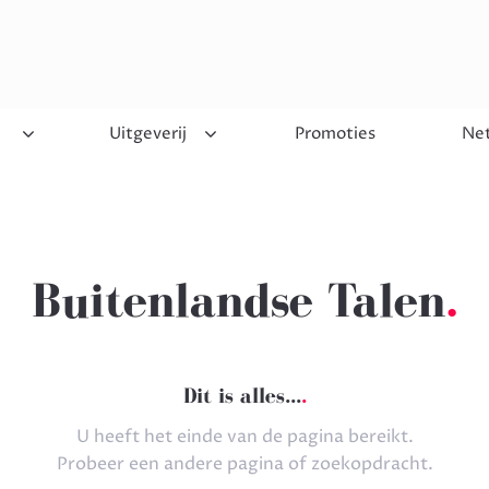
Uitgeverij
Promoties
Net
Buitenlandse Talen
Dit is alles...
U heeft het einde van de pagina bereikt.
Probeer een andere pagina of zoekopdracht.